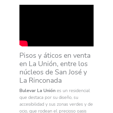
Pisos y áticos en venta
en La Unión, entre los
núcleos de San José y
La Rinconada
Bulevar La Unión
es un residencial
que destaca por su diseño, su
accesibilidad y sus zonas verdes y de
ocio, que rodean el precioso oasis