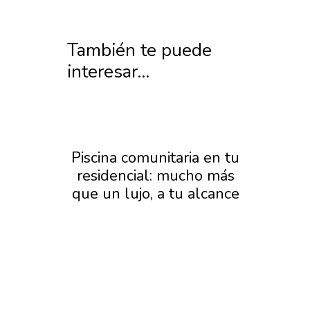
También te puede
interesar...
as
Piscina comunitaria en tu
Pis
residencial: mucho más
San
r
que un lujo, a tu alcance
a
e la