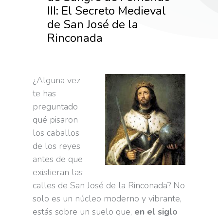
III: El Secreto Medieval
de San José de la
Rinconada
¿Alguna vez
te has
preguntado
qué pisaron
los caballos
de los reyes
antes de que
existieran las
calles de San José de la Rinconada? No
solo es un núcleo moderno y vibrante,
estás sobre un suelo que,
en el siglo