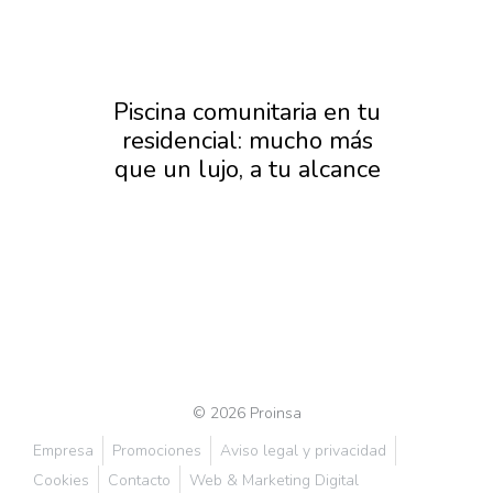
as
Piscina comunitaria en tu
Pis
residencial: mucho más
San
r
que un lujo, a tu alcance
a
e la
© 2026 Proinsa
Empresa
Promociones
Aviso legal y privacidad
Cookies
Contacto
Web & Marketing Digital