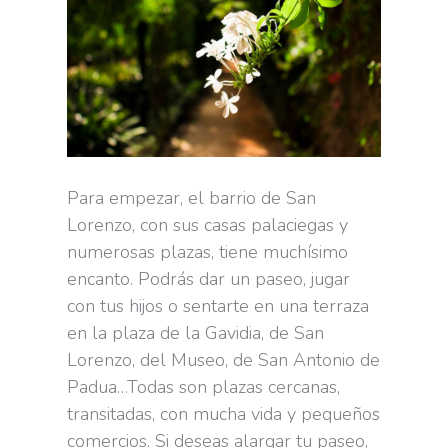
Para empezar, el barrio de San
Lorenzo, con sus casas palaciegas y
numerosas plazas, tiene muchísimo
encanto. Podrás dar un paseo, jugar
con tus hijos o sentarte en una terraza
en la plaza de la Gavidia, de San
Lorenzo, del Museo, de San Antonio de
Padua…Todas son plazas cercanas,
transitadas, con mucha vida y pequeños
comercios. Si deseas alargar tu paseo,