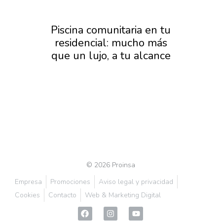
as
Piscina comunitaria en tu
Pis
residencial: mucho más
San
r
que un lujo, a tu alcance
a
e la
© 2026 Proinsa
Empresa
Promociones
Aviso legal y privacidad
Cookies
Contacto
Web & Marketing Digital