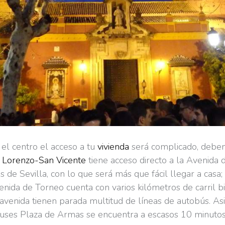
n el centro el acceso a tu
vivienda
será complicado, debem
 Lorenzo-San Vicente
tiene acceso directo a la Avenida 
s de Sevilla, con lo que será más que fácil llegar a casa;
enida de Torneo cuenta con varios kilómetros de carril bi
 avenida tienen parada multitud de líneas de autobús. A
buses Plaza de Armas se encuentra a escasos 10 minutos 