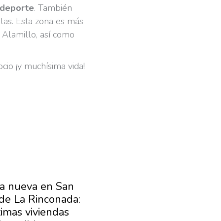
r deporte
. También
las. Esta zona es más
 Alamillo, así como
ocio ¡y muchísima vida!
a nueva en San
¿Dónde vivir en el
 de La Rinconada:
área metropolitana de
timas viviendas
Sevilla?: Descubre