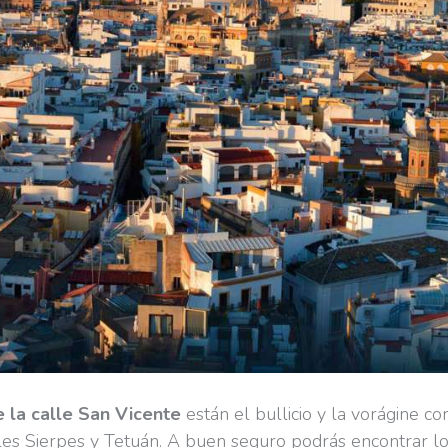
 la calle San Vicente
están el bullicio y la vorágine co
es Sierpes y Tetuán. A buen seguro podrás encontrar lo