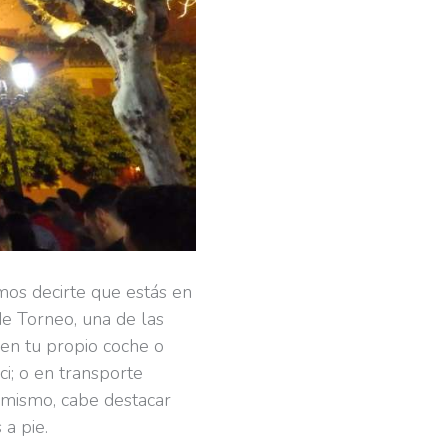
os decirte que estás en
de Torneo, una de las
 en tu propio coche o
ci; o en transporte
simismo, cabe destacar
a pie.