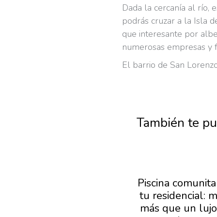
Dada la cercanía al río,
podrás cruzar a la Isla 
que interesante por albe
numerosas empresas y f
El barrio de San Lorenzo-
También te pue
100% entregadas las
Piscina comunita
Fases I y II del
tu residencial: 
Residencial Bulevar
más que un lujo,